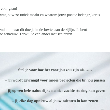
rvoor gaan!
ien wat jouw zo uniek maakt en waarom jouw positie belangrijker is
d uit, maar dit doe je in de luwte, aan de zijlijn. Je bent
e schaduw. Terwijl je een ander laat schitteren.
Stel je voor hoe het voor jou zou zijn als……
– jij wordt gevraagd voor
mooie projecten
die bij jou passen
– jij op een hele natuurlijke manier
zachte sturing
kan geven
– jij elke dag opnieuw al
jouw talenten
in kan zetten