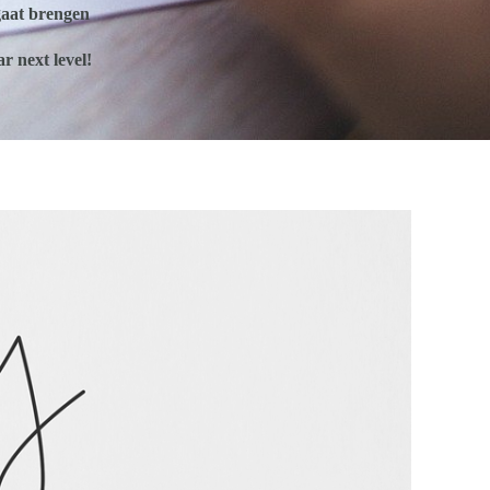
aat brengen
 next level!