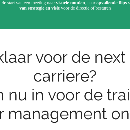
ij de start van een meeting naar
visuele notulen
, naar
opvallende flips
v
van strategie en visie
voor de directie of besturen
 klaar voor de next
carriere?
n nu in voor de tra
r management on