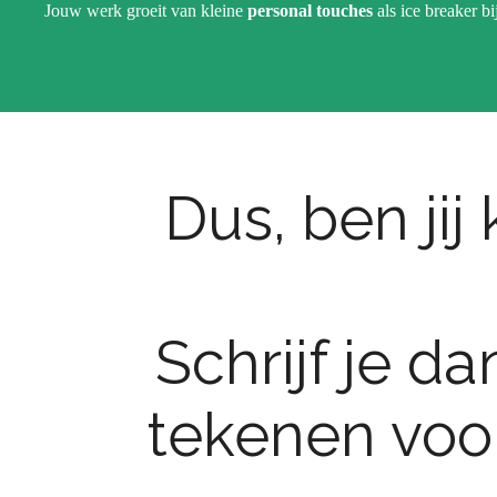
Jouw werk groeit van kleine
personal touches
als ice breaker b
Dus, ben jij
Schrijf je da
tekenen voo