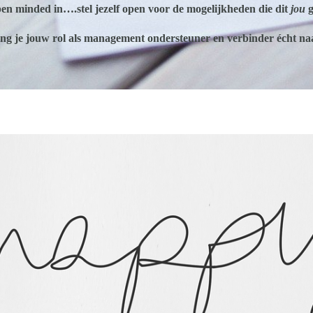
pen
minded
in….stel jezelf open voor de
mogelijkheden
die dit
jou
g
g je jouw rol als management ondersteuner en verbinder écht naar