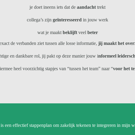
je doet ineens iets dat de
aandacht
trekt
collega’s zijn
geïnteresseerd
in jouw werk
wat je maakt
beklijft
veel
beter
j exact de verbanden ziet tussen alle losse informatie,
jij maakt het over
htige en dankbare rol, jij pakt op deze manier jouw i
nformeel leidersch
hiermee heel voorzichtig stapjes van “tussen het team” naar “
voor het t
is een effectief stappenplan om zakelijk tekenen te integreren in mijn 