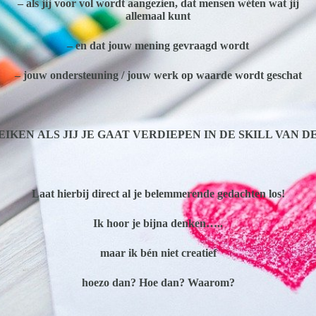
– als jij voor vol wordt aangezien, dat mensen
wéten wat jij
allemaal
kunt
– en dat jouw mening gevraagd wordt
– jouw ondersteuning / jouw werk
op waarde
wordt geschat
REIKEN
ALS JIJ JE GAAT VERDIEPEN IN DE SKILL VAN 
Laat hierbij direct al je belemmerende gedachten los!
Ik hoor je bijna denken…..
maar ik bén niet creatief
hoezo dan? Hoe dan? Waarom?