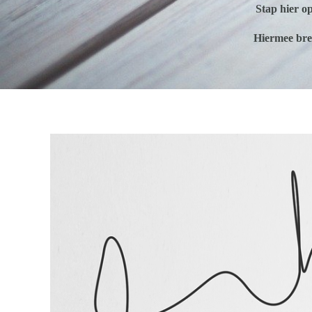
Stap hier
o
Hiermee bren