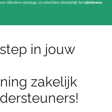
oor effectieve meetings, en misschien uiteindelijk het
uittekenen
 step in jouw
ining zakelijk
dersteuners!