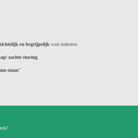
zichtelijk en begrijpelijk
voor iedereen
ap/ zachte sturing
eam staan
”
werk?